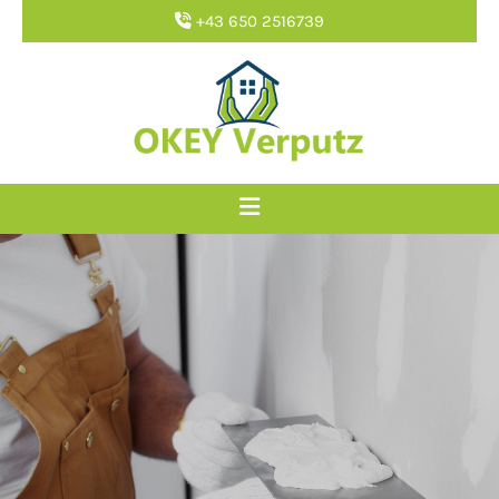
+43 650 2516739
